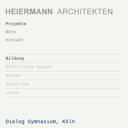
Navigation
Projekte
überspringen
Büro
Kontakt
Navigation
überspringen
Bildung
Öffentliche Bauten
Wohnen
Stadtraum
Lehre
Dialog Gymnasium, Köln